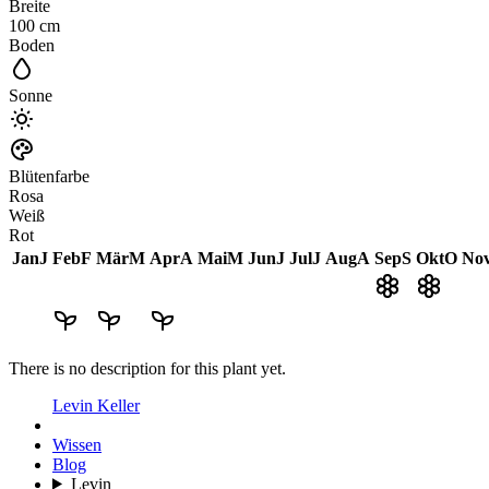
Breite
100
cm
Boden
Sonne
Blütenfarbe
Rosa
Weiß
Rot
Jan
J
Feb
F
Mär
M
Apr
A
Mai
M
Jun
J
Jul
J
Aug
A
Sep
S
Okt
O
No
There is no description for this plant yet.
Levin Keller
Wissen
Blog
Levin