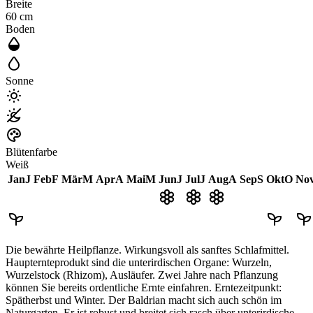
Breite
60
cm
Boden
Sonne
Blütenfarbe
Weiß
Jan
J
Feb
F
Mär
M
Apr
A
Mai
M
Jun
J
Jul
J
Aug
A
Sep
S
Okt
O
No
Die bewährte Heilpflanze. Wirkungsvoll als sanftes Schlafmittel.
Haupternteprodukt sind die unterirdischen Organe: Wurzeln,
Wurzelstock (Rhizom), Ausläufer. Zwei Jahre nach Pflanzung
können Sie bereits ordentliche Ernte einfahren. Erntezeitpunkt:
Spätherbst und Winter. Der Baldrian macht sich auch schön im
Naturgarten. Er ist robust und breitet sich rasch über unterirdische